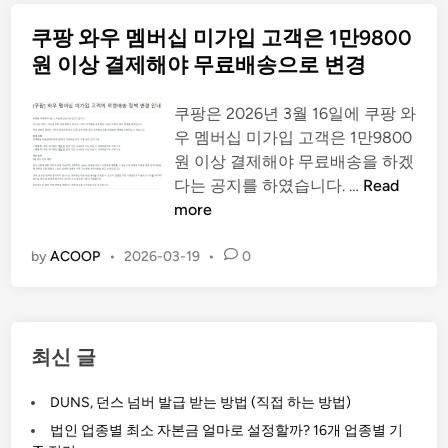
법
쿠팡 와우 멤버십 미가입 고객은 1만9800
–
P
원 이상 결제해야 무료배송으로 변경
C
,
쿠팡은 2026년 3월 16일에 쿠팡 와
모
우 멤버십 미가입 고객은 1만9800
바
원 이상 결제해야 무료배송을 하겠
일
쿠
다는 공지를 하였습니다. …
Read
앱
팡
more
쿠
와
팡
우
by
ACOOP
•
2026-03-19
•
0
탈
멤
퇴
버
방
십
법
미
최신 글
2
가
가
입
DUNS, 던스 넘버 발급 받는 방법 (직접 하는 방법)
지
고
법인 업종별 최소 자본금 얼마로 설정할까? 16개 업종별 기