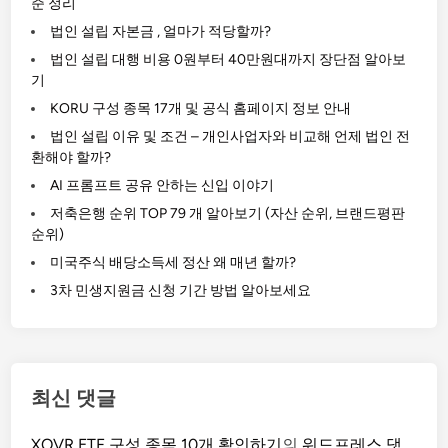
객
준 정리
은
법인 설립 자본금 , 얼마가 적당할까?
1
법인 설립 대행 비용 0원부터 40만원대까지 장단점 알아보
만
기
9
KORU 구성 종목 17개 및 공식 홈페이지 정보 안내
8
법인 설립 이유 및 조건 – 개인사업자와 비교해 언제 법인 전
0
환해야 할까?
0
AI 프롬프트 공유 안하는 신입 이야기
원
저축은행 순위 TOP 79 개 알아보기 (자산 순위, 브랜드평판
이
순위)
상
미국주식 배당소득세 정산 왜 매년 할까?
결
제
3차 민생지원금 신청 기간 방법 알아보세요
해
야
무
료
최신 댓글
배
송
XOVR ETF 구성 종목 10개 확인하기
의
워드프레스 댓