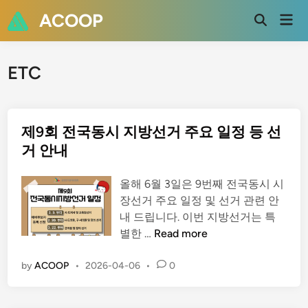
Skip
ACOOP
Mai
to
Open
Men
Search
content
ETC
제9회 전국동시 지방선거 주요 일정 등 선
거 안내
올해 6월 3일은 9번째 전국동시 시
장선거 주요 일정 및 선거 관련 안
내 드립니다. 이번 지방선거는 특
제
별한 …
Read more
9
회
by
ACOOP
•
2026-04-06
•
0
전
국