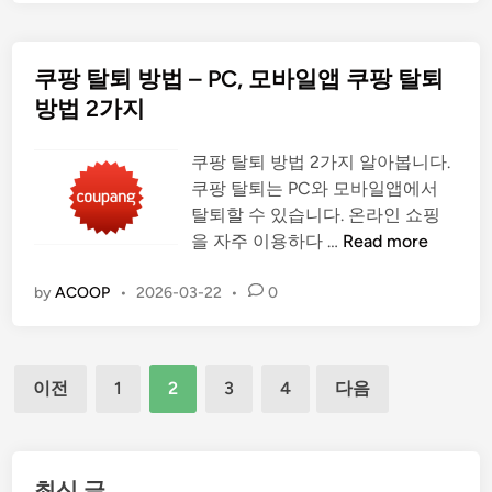
객
탈
센
퇴
터
쿠팡 탈퇴 방법 – PC, 모바일앱 쿠팡 탈퇴
방
피
법
방법 2가지
셜
2
가
쿠팡 탈퇴 방법 2가지 알아봅니다.
지
쿠팡 탈퇴는 PC와 모바일앱에서
간
탈퇴할 수 있습니다. 온라인 쇼핑
단
쿠
을 자주 이용하다 …
Read more
하
팡
게
탈
by
ACOOP
•
2026-03-22
•
0
알
퇴
아
방
보
법
글
이전
1
2
3
4
다음
기
–
페
P
이
C
지
,
매
최신 글