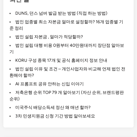
모
김
바
DUNS, 던스 넘버 발급 받는 방법 (직접 하는 방법)
일
법인 업종별 최소 자본금 얼마로 설정할까? 16개 업종별 기
앱
준 정리
쿠
법인 설립 자본금 , 얼마가 적당할까?
팡
법인 설립 대행 비용 0원부터 40만원대까지 장단점 알아보
탈
기
퇴
KORU 구성 종목 17개 및 공식 홈페이지 정보 안내
방
법인 설립 이유 및 조건 – 개인사업자와 비교해 언제 법인 전
법
환해야 할까?
2
가
AI 프롬프트 공유 안하는 신입 이야기
지
저축은행 순위 TOP 79 개 알아보기 (자산 순위, 브랜드평판
순위)
미국주식 배당소득세 정산 왜 매년 할까?
3차 민생지원금 신청 기간 방법 알아보세요