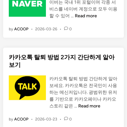
이
이버는 국내 1위 포털이며 각종 서
3
비스를 네이버 계정으로 모두 이용
월
네
할 수 있어 …
Read more
2
이
5
버
by
ACOOP
•
2026-03-26
•
0
일
탈
정
퇴
식
방
출
카카오톡 탈퇴 방법 2가지 간단하게 알아
법
시
2
보기
되
가
었
지
카카오톡 탈퇴 방법 간단하게 알아
습
안
보세요. 카카오톡은 전국민이 사용
니
내
하는 메신저입니다. 광범위한 유저
다
–
를 기반으로 카카오페이나 카카오
네
카
스토리 같은 …
Read more
이
카
버
오
by
ACOOP
•
2026-03-23
•
0
고
톡