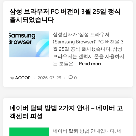
동
삼성 브라우저 PC 버전이 3월 25일 정식
시
지
출시되었습니다
방
선
삼성전자가 ‘삼성 브라우저
거
(Samsung Browser)’ PC 버전을 3
주
월 25일 공식 출시했습니다. 삼성
요
브라우저는 갤럭시 폰을 사용하시
일
삼
는 분들은 …
Read more
정
성
등
브
by
ACOOP
•
2026-03-29
•
0
선
라
거
우
안
저
내
네이버 탈퇴 방법 2가지 안내 – 네이버 고
P
C
객센터 피셜
버
전
네이버 탈퇴 방법 안내입니다. 네