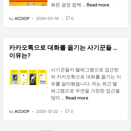
B
화문 광장 컴백 …
Read more
T
S
by
ACOOP
•
2026-03-18
•
0
광
화
문
카카오톡으로 대화를 옮기는 사기꾼들 …
공
연
이유는?
시
간
사기꾼들이 텔레그램으로 접근한
및
뒤 카카오톡으로 대화를 옮기는 이
교
유를 알아봤씁니다. 저는 최근 텔
통
레그램으로 우연을 가장한 접근을
통
카
많이 …
Read more
제
카
,
오
by
ACOOP
•
2025-12-22
•
0
1
톡
,
으
2