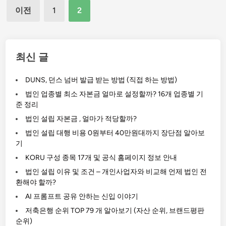
로
글
이전
1
2
,
대
페
3
화
이
,
를
지
5
옮
매
최신 글
호
기
김
선
는
DUNS, 던스 넘버 발급 받는 방법 (직접 하는 방법)
지
사
법인 업종별 최소 자본금 얼마로 설정할까? 16개 업종별 기
하
기
준 정리
철
꾼
법인 설립 자본금 , 얼마가 적당할까?
무
들
정
법인 설립 대행 비용 0원부터 40만원대까지 장단점 알아보
…
기
차
이
실
KORU 구성 종목 17개 및 공식 홈페이지 정보 안내
유
시
법인 설립 이유 및 조건 – 개인사업자와 비교해 언제 법인 전
는
안
환해야 할까?
?
내
AI 프롬프트 공유 안하는 신입 이야기
저축은행 순위 TOP 79 개 알아보기 (자산 순위, 브랜드평판
순위)