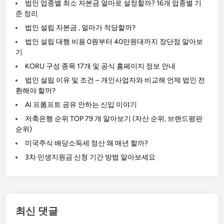
옮
법인 업종별 최소 자본금 얼마로 설정할까? 16개 업종별 기
기
준 정리
는
법인 설립 자본금 , 얼마가 적당할까?
사
법인 설립 대행 비용 0원부터 40만원대까지 장단점 알아보
기
기
꾼
KORU 구성 종목 17개 및 공식 홈페이지 정보 안내
들
법인 설립 이유 및 조건 – 개인사업자와 비교해 언제 법인 전
…
환해야 할까?
이
AI 프롬프트 공유 안하는 신입 이야기
유
저축은행 순위 TOP 79 개 알아보기 (자산 순위, 브랜드평판
는
순위)
?
미국주식 배당소득세 정산 왜 매년 할까?
3차 민생지원금 신청 기간 방법 알아보세요
최신 댓글