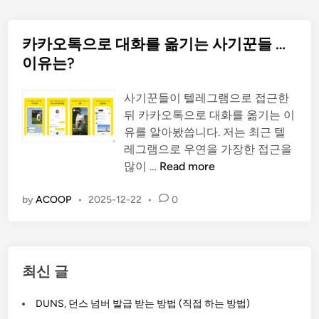
탈
퇴
카카오톡으로 대화를 옮기는 사기꾼들 …
방
법
이유는?
2
가
사기꾼들이 텔레그램으로 접근한
지
뒤 카카오톡으로 대화를 옮기는 이
간
유를 알아봤씁니다. 저는 최근 텔
단
레그램으로 우연을 가장한 접근을
하
카
많이 …
Read more
게
카
알
오
by
ACOOP
•
2025-12-22
•
0
아
톡
보
으
기
로
대
최신 글
화
를
DUNS, 던스 넘버 발급 받는 방법 (직접 하는 방법)