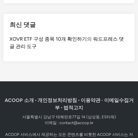
해
야
할
최신 댓글
까
?
XOVR ETF 구성 종목 10개 확인하기
의
워드프레스 댓
글 관리 도구
ACOOP 소개
·
개인정보처리방침
·
이용약관
·
이메일수집거
부
·
법적고지
서울특별시 강남구 테헤란로77길 14 (삼성동, ES타워)
이메일 :
contact@acoop.kr
ACOOP 서비스에서 제공하는 모든 콘텐츠를 비롯한 ACOOP 서비스는 저