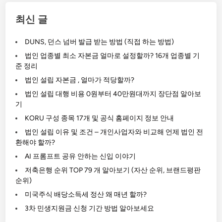
및
조
최신 글
건
–
DUNS, 던스 넘버 발급 받는 방법 (직접 하는 방법)
개
법인 업종별 최소 자본금 얼마로 설정할까? 16개 업종별 기
인
준 정리
사
법인 설립 자본금 , 얼마가 적당할까?
업
법인 설립 대행 비용 0원부터 40만원대까지 장단점 알아보
자
기
와
KORU 구성 종목 17개 및 공식 홈페이지 정보 안내
비
법인 설립 이유 및 조건 – 개인사업자와 비교해 언제 법인 전
교
환해야 할까?
해
AI 프롬프트 공유 안하는 신입 이야기
언
저축은행 순위 TOP 79 개 알아보기 (자산 순위, 브랜드평판
제
순위)
법
미국주식 배당소득세 정산 왜 매년 할까?
인
전
3차 민생지원금 신청 기간 방법 알아보세요
환