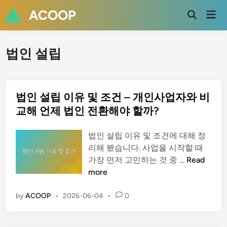
Skip
ACOOP
Mai
to
Open
Men
Search
content
법인 설립
법인 설립 이유 및 조건 – 개인사업자와 비
교해 언제 법인 전환해야 할까?
법인 설립 이유 및 조건에 대해 정
리해 봤습니다. 사업을 시작할 때
법
가장 먼저 고민하는 것 중 …
Read
인
more
설
립
by
ACOOP
•
2026-06-04
•
0
이
유